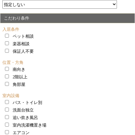
こだわり条件
入居条件
ペット相談
楽器相談
保証人不要
位置・方角
南向き
2階以上
角部屋
室内設備
バス・トイレ別
洗面台独立
追い炊き風呂
室内洗濯機置き場
エアコン