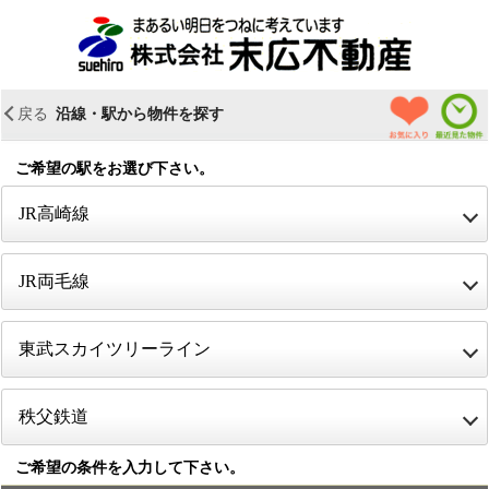
＜
戻る
沿線・駅から物件を探す
お気に入り物件
最近見た
ご希望の駅をお選び下さい。
open
JR高崎線
open
JR両毛線
open
東武スカイツリーライン
open
秩父鉄道
ご希望の条件を入力して下さい。