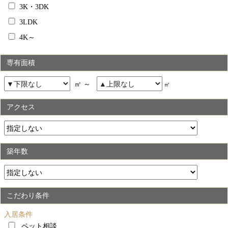
3K・3DK
3LDK
4K～
専有面積
㎡ ～
㎡
アクセス
築年数
こだわり条件
入居条件
ペット相談