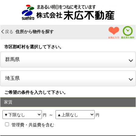
＜
戻る
住所から物件を探す
お気に入り物件
最近見た
市区郡町村を選択して下さい。
open
群馬県
open
埼玉県
ご希望の条件を入力して下さい。
家賃
～
円
円
管理費・共益費を含む